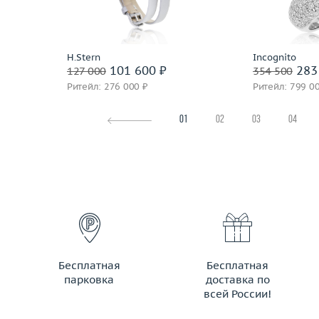
По
H.Stern
Incognito
101 600 ₽
283
127 000
354 500
Ритейл: 276 000 ₽
Ритейл: 799 0
01
02
03
04
Бесплатная
Бесплатная
парковка
доставка по
всей России!