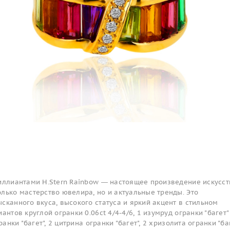
иллиантами H.Stern Rainbow — настоящее произведение искусст
лько мастерство ювелира, но и актуальные тренды. Это
сканного вкуса, высокого статуса и яркий акцент в стильном
антов круглой огранки 0.06ct 4/4-4/6, 1 изумруд огранки "багет"
ранки "багет", 2 цитрина огранки "багет", 2 хризолита огранки "баг