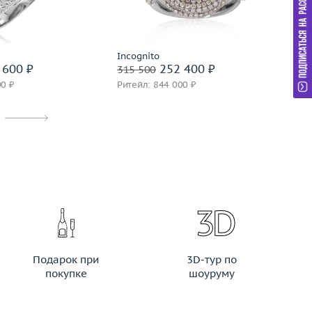
дробнее
Подробнее
Incognito
Gar
 600 ₽
252 400 ₽
315 500
69
00 ₽
Ритейл: 844 000 ₽
Ри
Подарок при
3D-тур по
покупке
шоуруму