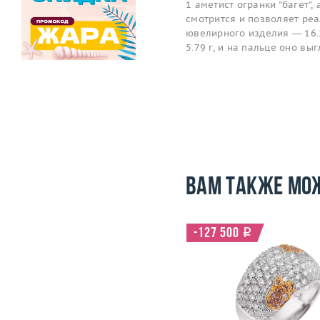
1 аметист огранки "багет"
смотрится и позволяет ре
ювелирного изделия — 16.2
5.79 г, и на пальце оно в
Вам также мо
-97 000
i
-127 500
i
Размер
17.25
Размер
Вес (г)
8.21
Вес (г)
Материал
золото 750 пробы
Материал
золото 750