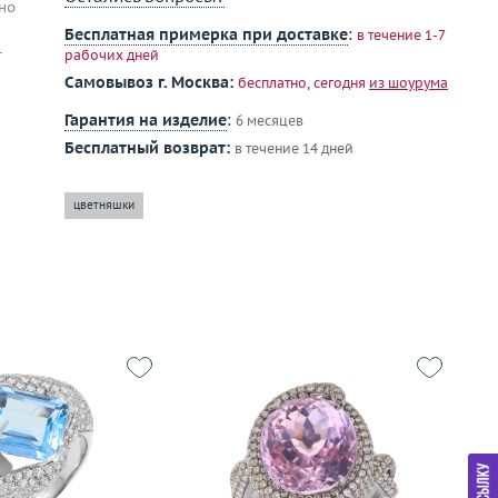
но
Бесплатная примерка при доставке
:
в течение 1-7
—
рабочих дней
Самовывоз г. Москва:
бесплатно, сегодня
из шоурума
Гарантия на изделие
:
6 месяцев
Бесплатный возврат:
в течение 14 дней
цветняшки
18.75
Размер
17.5
11.99
Вес (г)
12.34
Р
золото 750 пробы
Материал
золото 750 пробы
Ве
М