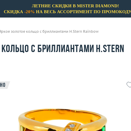
ЛЕТНИЕ СКИДКИ В MISTER DIAMOND!
СКИДКА
-20%
НА ВЕСЬ АССОРТИМЕНТ ПО ПРОМОКОД
Яркое золотое кольцо с бриллиантами H.Stern Rainbow
 кольцо с бриллиантами H.Stern
но