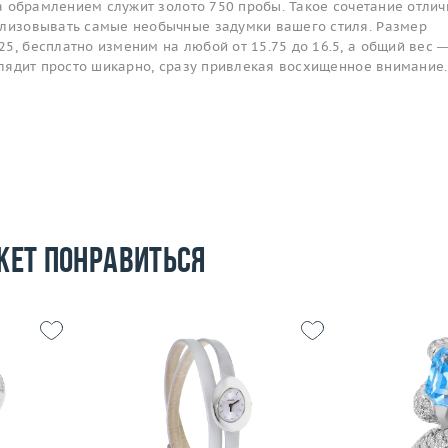
, а обрамлением служит золото 750 пробы. Такое сочетание отлич
ализовывать самые необычные задумки вашего стиля. Размер
5, бесплатно изменим на любой от 15.75 до 16.5, а общий вес 
ыглядит просто шикарно, сразу привлекая восхищенное внимание.
жет понравиться
Вес (г)
28.11
Размер
15.5
Материал
сталь
Вес (г)
9.98
Материал
 пробы
Подробнее