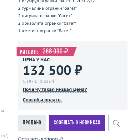
1 изумруд огранки "багет" 0.20ct 2/Г2
2 турмалина огранки "багет"
2 цитрина огранки "багет"
2 хризолита огранки "багет"
1 аметист огранки "багет"
268 000 ₽
Ритейл:
ЦЕНА У НАС:
132 500 ₽
1,397 €
1,613 $
Почему такая низкая цена?
Способы оплаты
ва,
Продано
Сообщать о новинках
ет",
Остались вопросы?