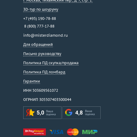
г. Москва
,
Тихвинский пер., д. 7, стр. 1.
3D-тур по шоуруму
+7 (495) 190-78-88
8 (800) 777-17-88
info@misterdiamond.ru
Для обращений
Письмо руководству
Политика ПД скупка/продажа
Политика ПД ломбард
Гарантии
ИНН 503609561072
ОГРНИП 305507403500044