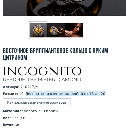
Бесплатная доставка
Покупка и оплата
О компании
Ломбард
Восточное бриллиантовое кольцо с ярким
Контакты
цитрином
3D-тур по шоуруму
Заказать звонок
Артикул:
210217/4
Размер:
19,
бесплатно изменим на любой от 18 до 20
Как заказать изменение размера?
Материал:
золото 750 пробы
Вес:
12.99 г
Вставки: