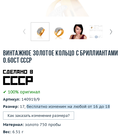
Бесплатная доставка
Покупка и оплата
О компании
Ломбард
Винтажное золотое кольцо с бриллиантами
Контакты
0.60ct СССР
3D-тур по шоуруму
Заказать звонок
✔ 100% оригинал
Артикул:
140919/9
Размер:
17,
бесплатно изменим на любой от 16 до 18
Как заказать изменение размера?
Материал:
золото 750 пробы
Вес:
6.51 г