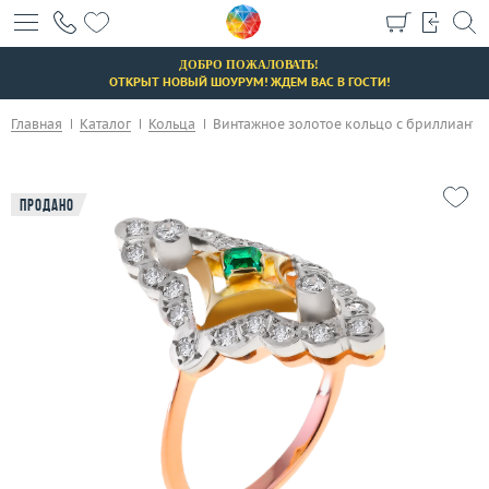
+7 (495) 190-78-88
>
8 (800) 777-17-88
ДОБРО ПОЖАЛОВАТЬ!
ОТКРЫТ НОВЫЙ ШОУРУМ! ЖДЕМ ВАС В ГОСТИ!
г. Москва, Тихвинский пер., д. 7, стр. 1.
3D-тур по шоуруму
Главная
Каталог
Кольца
Винтажное золотое кольцо с бриллиантам
Бесплатная парковка
Продано
Каталог
Бренды
Распродажа
Подарочные сертификаты
Отзывы