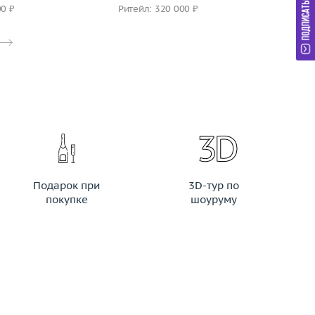
00 ₽
Ритейл: 320 000 ₽
Ри
Подарок при
3D-тур по
покупке
шоуруму