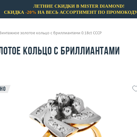
ЛЕТНИЕ СКИДКИ В MISTER DIAMOND!
СКИДКА
-20%
НА ВЕСЬ АССОРТИМЕНТ ПО ПРОМОКОД
Винтажное золотое кольцо с бриллиантами 0.18ct СССР
лотое кольцо с бриллиантами
но