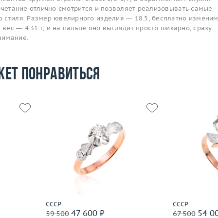
сочетание отлично смотрится и позволяет реализовывать самые
 стиля. Размер ювелирного изделия — 18.5, бесплатно изменим
 вес — 4.31 г, и на пальце оно выглядит просто шикарно, сразу
нимание.
жет понравиться
16.5
Размер
17.25
Размер
2.85
Вес (г)
3.15
Вес (г)
 пробы
Материал
золото 585 пробы
Материал
Подробнее
По
СССР
СССР
47 600 ₽
54 0
59 500
67 500