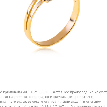
 с бриллиантами 0.18ct СССР — настоящее произведение искусст
лько мастерство ювелира, но и актуальные тренды. Это
сканного вкуса, высокого статуса и яркий акцент в стильном
лиантов круглой огранки 0.18ct 6/6-6/7, а обрамлением служит