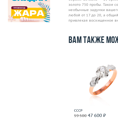
золото 750 пробы. Такое 
необычные задумки вашего
любой от 17 до 20, а общий
привлекая восхищенное в
Вам также мо
Размер
Размер
18.25
Вес (г)
Вес (г)
2.82
Материал
золото 583
Материал
золото 750 пробы
Подробнее
Подробнее
СССР
СССР
54 000 ₽
47 600 ₽
67 500
59 500