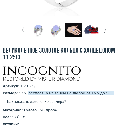
Отзывы
Бесплатная доставка
Покупка и оплата
О компании
Великолепное золотое кольцо с халцедоном
Ломбард
11.25ct
Контакты
3D-тур по шоуруму
Артикул:
151021/5
Размер:
17.5,
бесплатно изменим на любой от 16.5 до 18.5
Заказать звонок
Как заказать изменение размера?
Материал:
золото 750 пробы
Вес:
13.65 г
Вставки: