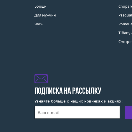
Каталог
Броши
Chopar
Бренды
Для мужчин
Pasqual
Часы
Pomell
Распродажа
Tiffany
Смотре
Подарочные
сертификаты
Отзывы
Бесплатная доставка
Покупка и оплата
ПОДПИСКА НА РАССЫЛКУ
Узнайте больше о наших новинках и акциях!
О компании
Ломбард
Контакты