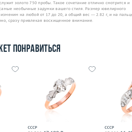
 служит золото 750 пробы. Такое сочетание отлично смотрится и
самые необычные задумки вашего стиля. Размер ювелирного
изменим на любой от 17 до 20, а общий вес — 2.82 г, и на пальц
рно, сразу привлекая восхищенное внимание.
жет понравиться
17
Размер
17.25
Размер
4.27
Вес (г)
3.15
Вес (г)
 пробы
Материал
золото 585 пробы
Материал
Подробнее
По
СССР
СССР