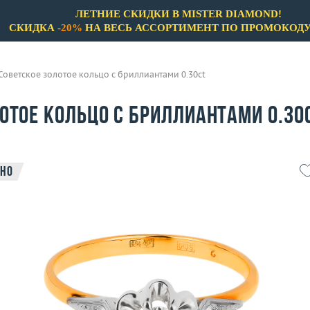
ЛЕТНИЕ СКИДКИ В MISTER DIAMOND!
СКИДКА
-20%
НА ВЕСЬ АССОРТИМЕНТ ПО ПРОМОКОД
Советское золотое кольцо с бриллиантами 0.30ct
отое кольцо с бриллиантами 0.30
но