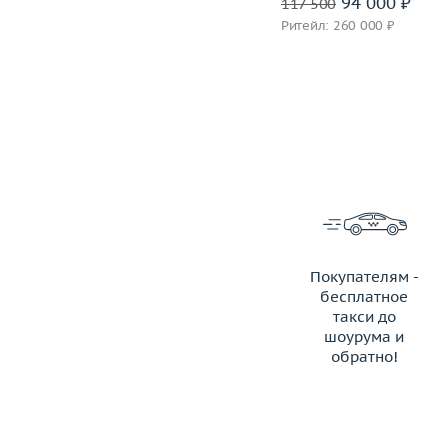
54 000 ₽
94 000 ₽
67 500
117 500
Ритейл: 150 000 ₽
Ритейл: 260 000 ₽
Покупателям -
бесплатное
такси до
шоурума и
обратно!
ЗАКАЗАТЬ ТАКСИ