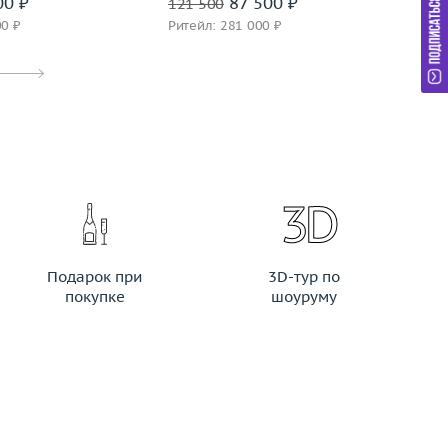
00 ₽
87 500 ₽
121 500
67
00 ₽
Ритейл: 281 000 ₽
Ри
Подарок при
3D-тур по
покупке
шоуруму