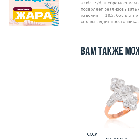
0.06ct 4/6, а обрамлением
позволяет реализовывать 
изделия — 18.5, бесплатно 
оно выглядит просто шика
Вам также мо
Размер
Размер
18.25
Вес (г)
Вес (г)
2.82
Материал
золото 585
Материал
золото 750 пробы
Подробнее
Подробнее
СССР
СССР