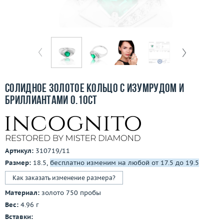
Бесплатная доставка
Покупка и оплата
О компании
Ломбард
Солидное золотое кольцо с изумрудом и
Контакты
бриллиантами 0.10ct
3D-тур по шоуруму
Заказать звонок
Артикул:
310719/11
Размер:
18.5,
бесплатно изменим на любой от 17.5 до 19.5
Как заказать изменение размера?
Материал:
золото 750 пробы
Вес:
4.96 г
Вставки: