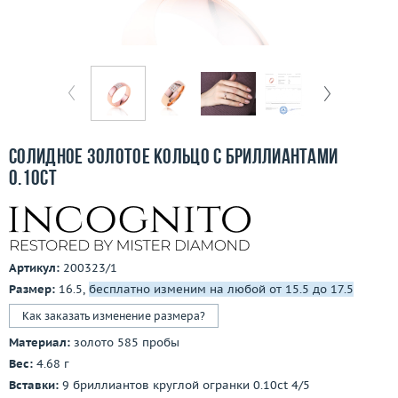
Отзывы
Бесплатная доставка
Покупка и оплата
О компании
Солидное золотое кольцо с бриллиантами
Ломбард
0.10ct
Контакты
3D-тур по шоуруму
Артикул:
200323/1
Размер:
16.5,
бесплатно изменим на любой от 15.5 до 17.5
Заказать звонок
Как заказать изменение размера?
Материал:
золото 585 пробы
Вес:
4.68 г
Вставки:
9 бриллиантов круглой огранки 0.10ct 4/5