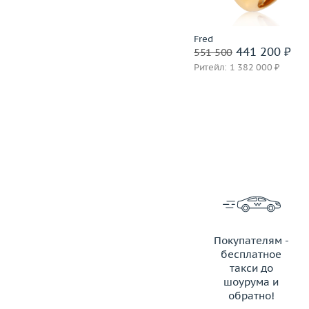
Подробнее
Incognito
Fred
1 399 600 ₽
441 200 ₽
1 749 500
551 500
Ритейл: 3 850 000 ₽
Ритейл: 1 382 000 ₽
Покупателям -
бесплатное
такси до
шоурума и
обратно!
ЗАКАЗАТЬ ТАКСИ