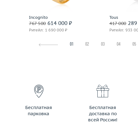
Подробнее
По
Incognito
Tous
614 000 ₽
289 
767 500
417 000
Ритейл: 1 690 000 ₽
Ритейл: 933 0
01
02
03
04
05
Бесплатная
Бесплатная
парковка
доставка по
всей России!