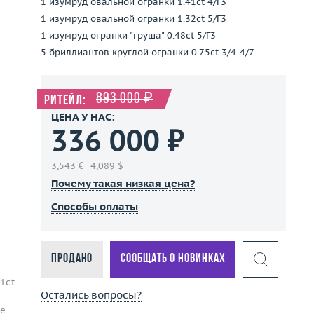
1 изумруд овальной огранки 1.41ct 4/Г3
1 изумруд овальной огранки 1.32ct 5/Г3
1 изумруд огранки "груша" 0.48ct 5/Г3
5 бриллиантов круглой огранки 0.75ct 3/4-4/7
893 000 ₽
Ритейл:
ЦЕНА У НАС:
336 000 ₽
3,543 €
4,089 $
Почему такая низкая цена?
Способы оплаты
Продано
Сообщать о новинках
1ct
Остались вопросы?
ое