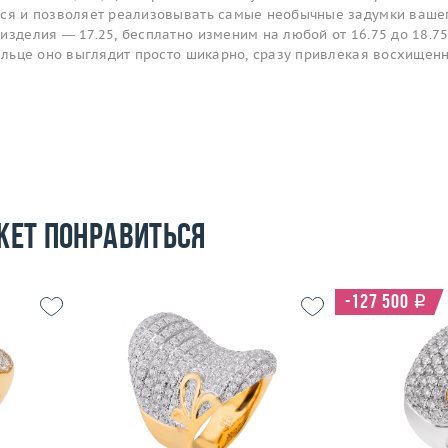
тся и позволяет реализовывать самые необычные задумки ваше
изделия — 17.25, бесплатно изменим на любой от 16.75 до 18.75
пальце оно выглядит просто шикарно, сразу привлекая восхищен
жет понравиться
-127 500
i
16
Размер
18
Размер
14.88
Вес (г)
25.05
Вес (г)
 пробы
Материал
золото 750 пробы
Материал