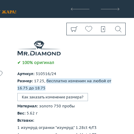
>
У
ЖАРА!
✔ 100% оригинал
Артикул:
310516/24
Показать все
Размер:
17.25,
бесплатно изменим на любой от
16.75 до 18.75
Как заказать изменение размера?
Материал:
золото 750 пробы
Вес:
5.62 г
Вставки:
1 изумруд огранки "изумруд" 1.28ct 4/Г3