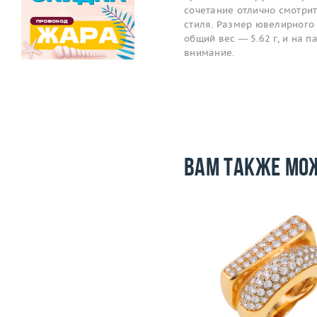
сочетание отлично смотри
стиля. Размер ювелирного 
общий вес — 5.62 г, и на 
внимание.
Вам также мо
Размер
17.75
Вес (г)
28.07
Размер
Материал
золото 750 пробы
Вес (г)
Материал
золото 750
Подробнее