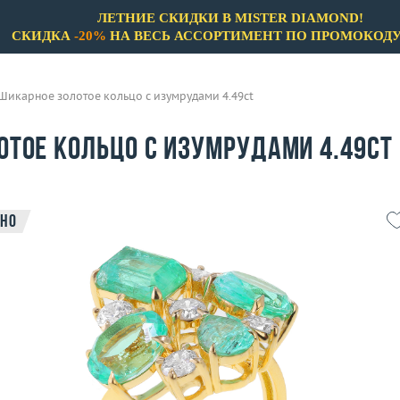
ЛЕТНИЕ СКИДКИ В MISTER DIAMOND!
СКИДКА
-20%
НА ВЕСЬ АССОРТИМЕНТ ПО ПРОМОКОД
Шикарное золотое кольцо с изумрудами 4.49ct
отое кольцо с изумрудами 4.49ct
но