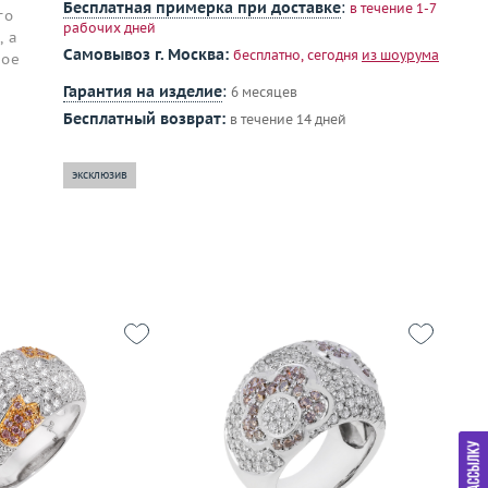
Бесплатная примерка при доставке
:
в течение 1-7
го
рабочих дней
, а
Самовывоз г. Москва:
бесплатно, сегодня
из шоурума
ное
Гарантия на изделие
:
6 месяцев
Бесплатный возврат:
в течение 14 дней
эксклюзив
-44
Размер
17.25
15.5
Вес (г)
18.34
9.98
Материал
золото 750 пробы
Р
золото 750 пробы
Ве
М
Подробнее