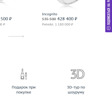
дробнее
Incognito
Ch
500 ₽
428 400 ₽
535 500
1 
00 ₽
Ритейл: 1 180 000 ₽
Ри
Подарок при
3D-тур по
покупке
шоуруму