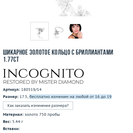
Бесплатная доставка
Покупка и оплата
О компании
Ломбард
Шикарное золотое кольцо с бриллиантами
Контакты
1.77ct
3D-тур по шоуруму
Заказать звонок
Артикул:
180519/14
Размер:
17.5,
бесплатно изменим на любой от 16 до 19
Как заказать изменение размера?
Материал:
золото 750 пробы
Вес:
5.44 г
Вставки: