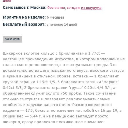
дней
Самовывоз г. Москва:
бесплатно, сегодня
из шоурума
Гарантия на изделие
:
6 месяцев
Бесплатный возврат:
в течение 14 дней
эксклюзив
Шикарное золотое кольцо с бриллиантами 1.77ct —
настоящее произведение искусства, в котором воплощено не
только мастерство ювелира, но и актуальные тренды. Это
доказательство вашего изысканного вкуса, высокого статуса
и яркий акцент в стильном образе. Вставка — 1 бриллиант
круглой огранки 1.15ct 4/5, 3 бриллианта огранки "маркиз"
0.42ct 3/3, 2 бриллианта огранки "груша" 0.20ct 4/4-5/4, а
обрамлением служит золото 750 пробы. Такое сочетание
отлично смотрится и позволяет реализовывать самые
необычные задумки вашего стиля. Размер ювелирного
изделия — 17.5, бесплатно изменим на любой от 16 до 19, а
общий вес — 5.44 г, и на пальце оно выглядит просто
шикарно, сразу привлекая восхищенное внимание.