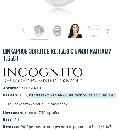
Бесплатная доставка
Покупка и оплата
О компании
Ломбард
Шикарное золотое кольцо с бриллиантами
Контакты
1.65ct
3D-тур по шоуруму
Заказать звонок
Артикул:
271020/10
Размер:
17.5,
бесплатно изменим на любой от 16.5 до 18.5
Как заказать изменение размера?
Материал:
золото 750 пробы
Вес:
18.11 г
Вставки:
96 бриллиантов круглой огранки 1.65ct 4/4-6/5