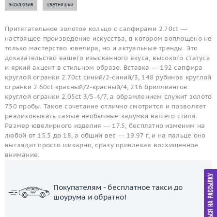
эксклюзив
цветняшки
Притягательное золотое кольцо с сапфирами 2.70ct —
настоящее произведение искусства, в котором воплощено не
только мастерство ювелира, но и актуальные тренды. Это
доказательство вашего изысканного вкуса, высокого статуса
и яркий акцент в стильном образе. Вставка — 192 сапфира
круглой огранки 2.70ct синий/2-синий/3, 148 рубинов круглой
огранки 2.60ct красный/2-красный/4, 216 бриллиантов
круглой огранки 2.05ct 3/5-4/7, а обрамлением служит золото
750 пробы. Такое сочетание отлично смотрится и позволяет
реализовывать самые необычные задумки вашего стиля.
Размер ювелирного изделия — 17.5, бесплатно изменим на
любой от 15.5 до 18, а общий вес — 19.97 г, и на пальце оно
выглядит просто шикарно, сразу привлекая восхищенное
внимание.
Покупателям - бесплатное такси до
шоурума и обратно!
ЗАКАЗАТЬ ТАКСИ