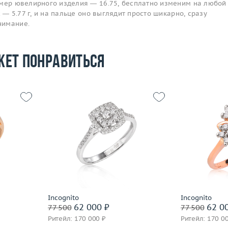
змер ювелирного изделия — 16.75, бесплатно изменим на любой
с — 5.77 г, и на пальце оно выглядит просто шикарно, сразу
нимание.
жет понравиться
Размер
18.5
Размер
17.5
Вес (г)
2.84
Вес (г)
4.06
Материал
золото 585 пробы
Материал
 пробы
Подробнее
По
Incognito
Incognito
62 000 ₽
62 0
77 500
77 500
Ритейл: 170 000 ₽
Ритейл: 170 0