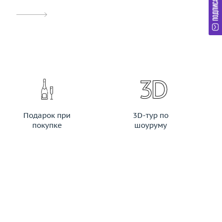
Подарок при
3D-тур по
покупке
шоуруму