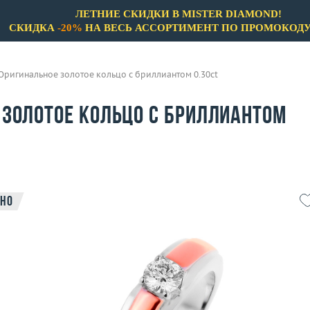
ЛЕТНИЕ СКИДКИ В MISTER DIAMOND!
СКИДКА
-20%
НА ВЕСЬ АССОРТИМЕНТ ПО ПРОМОКОД
Оригинальное золотое кольцо с бриллиантом 0.30ct
 золотое кольцо с бриллиантом
но