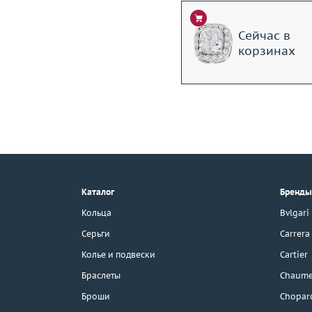
Сейчас в
корзинах
+7 (495) 190-78-88
8 (800) 777-17-88
г. Москва, Тихвинский пер., д. 7,
Каталог
Бренды
стр. 1.
3D-тур по шоуруму
Кольца
Bvlgari
Бесплатная парковка
Серьги
Carrera
Колье и подвески
Cartier
Браслеты
Chaume
Каталог
Броши
Chopar