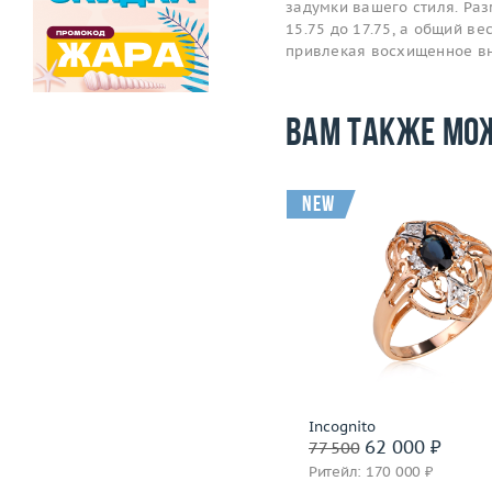
задумки вашего стиля. Ра
15.75 до 17.75, а общий ве
привлекая восхищенное в
Вам также мо
new
Размер
17.5
Размер
Вес (г)
3.55
Вес (г)
Материал
золото 750 пробы
Материал
золото 585
Подробнее
Подробнее
Capra
Incognito
59 200 ₽
62 000 ₽
74 000
77 500
Ритейл: 173 000 ₽
Ритейл: 170 000 ₽