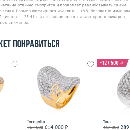
сочетание отлично смотрится и позволяет реализовывать самые
 стиля. Размер ювелирного изделия — 18.5, бесплатно изменим
общий вес — 23.41 г, и на пальце оно выглядит просто шикарно,
ное внимание.
жет понравиться
-127 500
i
16
Размер
18
Размер
14.88
Вес (г)
25.05
Вес (г)
 пробы
Материал
золото 750 пробы
Материал
Подробнее
По
Incognito
Tous
614 000 ₽
289 
767 500
417 000