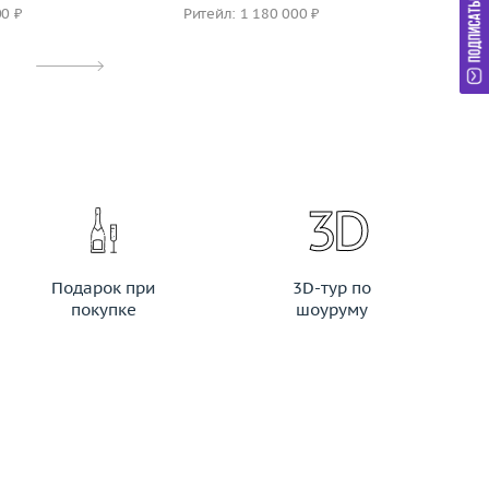
00 ₽
Ритейл: 1 180 000 ₽
Ри
Подарок при
3D-тур по
покупке
шоуруму