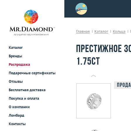
>
осле примерки!
Главная
Каталог
Кольца
Престижное з
Каталог
Бренды
1.75ct
Распродажа
Подарочные сертификаты
Отзывы
Прода
Бесплатная доставка
Покупка и оплата
О компании
Ломбард
Контакты