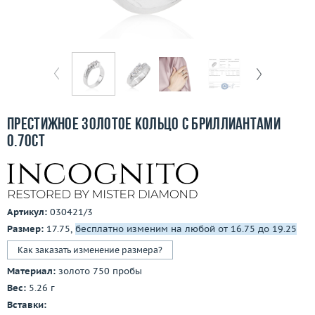
Бесплатная доставка
Покупка и оплата
О компании
Ломбард
Престижное золотое кольцо с бриллиантами
Контакты
0.70ct
3D-тур по шоуруму
Заказать звонок
Артикул:
030421/3
Размер:
17.75,
бесплатно изменим на любой от 16.75 до 19.25
Как заказать изменение размера?
Материал:
золото 750 пробы
Вес:
5.26 г
Вставки: