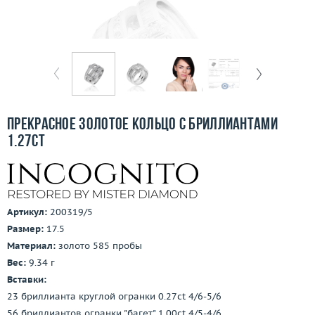
Бесплатная доставка
Покупка и оплата
О компании
Ломбард
Прекрасное золотое кольцо с бриллиантами
Контакты
1.27ct
3D-тур по шоуруму
Заказать звонок
Артикул:
200319/5
Размер:
17.5
Материал:
золото 585 пробы
Вес:
9.34 г
Вставки:
23 бриллианта круглой огранки 0.27ct 4/6-5/6
56 бриллиантов огранки "багет" 1.00ct 4/5-4/6