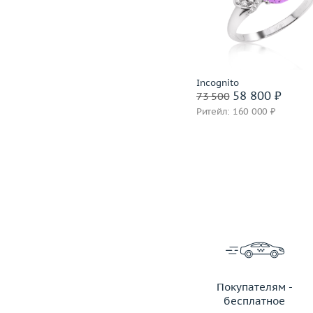
Вес (г)
3.55
Вес (г)
Материал
золото 750 пробы
Материал
золото 585
Подробнее
Подробнее
Capra
Incognito
59 200 ₽
58 800 ₽
74 000
73 500
Ритейл: 173 000 ₽
Ритейл: 160 000 ₽
Покупателям -
бесплатное