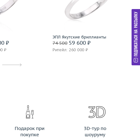
золото 750 пробы
Вес (г)
2.55
Ве
Материал
золото 585 пробы
М
дробнее
Подробнее
ЭПЛ Якутские бриллианты
Un
00 ₽
59 600 ₽
74 500
85
00 ₽
Ритейл: 260 000 ₽
Ри
Подарок при
3D-тур по
покупке
шоуруму