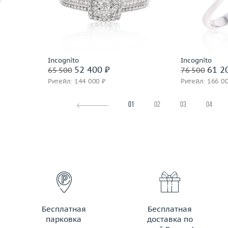
3.8
Материал
золото 585 пробы
Материал
 пробы
Подробнее
По
Incognito
Incognito
52 400 ₽
61 2
65 500
76 500
Ритейл: 144 000 ₽
Ритейл: 166 0
01
02
03
04
Бесплатная
Бесплатная
парковка
доставка по