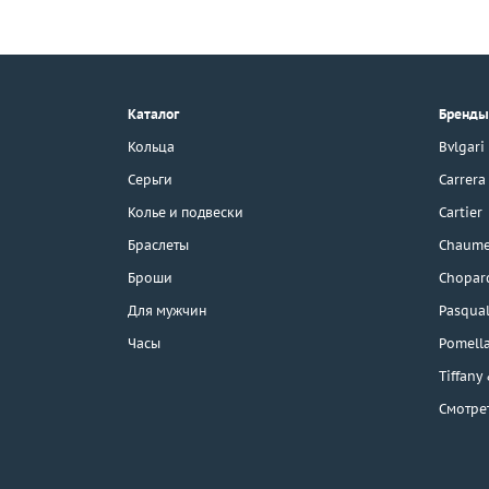
+7 (495) 190-78-88
8 (800) 777-17-88
г. Москва, Тихвинский пер., д. 7,
Каталог
Бренды
стр. 1.
3D-тур по шоуруму
Кольца
Bvlgari
Бесплатная парковка
Серьги
Carrera
Колье и подвески
Cartier
Браслеты
Chaume
Каталог
Броши
Chopar
Бренды
Для мужчин
Pasqual
Часы
Pomell
Распродажа
Tiffany
Смотре
Подарочные
сертификаты
Отзывы