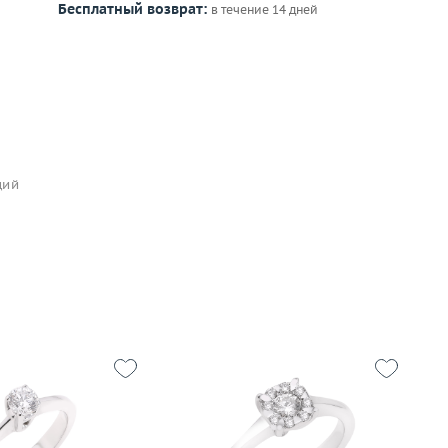
Бесплатный возврат:
в течение 14 дней
щий
16.75
2.84
Размер
15.25
Р