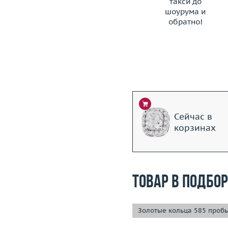
такси до
шоурума и
обратно!
ЗАКАЗАТЬ ТАКСИ
Сейчас в
корзинах
Товар в подбо
Золотые кольца 585 проб