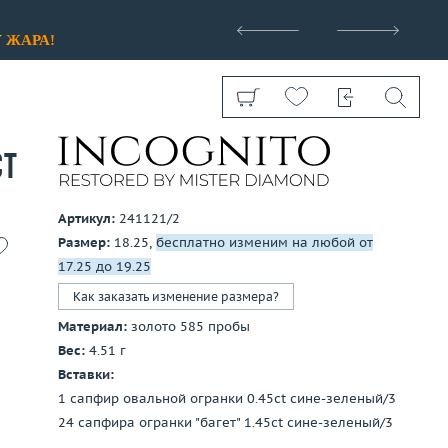
>
У
ЖАРА!
ct
Артикул:
241121/2
Размер:
18.25,
бесплатно изменим на любой от
Показать все
17.25 до 19.25
Как заказать изменение размера?
Материал:
золото 585 пробы
Вес:
4.51 г
Вставки:
1 сапфир овальной огранки 0.45ct сине-зеленый/3
24 сапфира огранки "багет" 1.45ct сине-зеленый/3