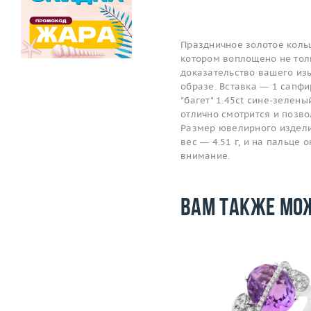
Праздничное золотое коль
котором воплощено не толь
доказательство вашего изы
образе. Вставка — 1 сапфи
"багет" 1.45ct сине-зелен
отлично смотрится и позв
Размер ювелирного изделия
вес — 4.51 г, и на пальце
внимание.
Вам также мо
Размер
17.5
Размер