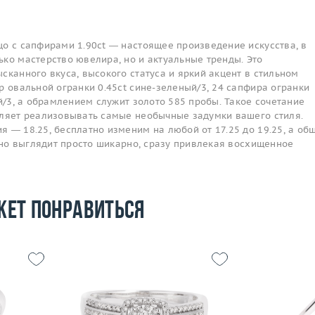
цо с сапфирами 1.90ct — настоящее произведение искусства, в
ко мастерство ювелира, но и актуальные тренды. Это
сканного вкуса, высокого статуса и яркий акцент в стильном
р овальной огранки 0.45ct сине-зеленый/3, 24 сапфира огранки
ый/3, а обрамлением служит золото 585 пробы. Такое сочетание
оляет реализовывать самые необычные задумки вашего стиля.
 — 18.25, бесплатно изменим на любой от 17.25 до 19.25, а об
 оно выглядит просто шикарно, сразу привлекая восхищенное
жет понравиться
Размер
17.5
Размер
18
Вес (г)
3.12
Вес (г)