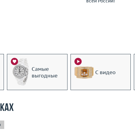
всей России!
Самые
С видео
выгодные
рках
ы