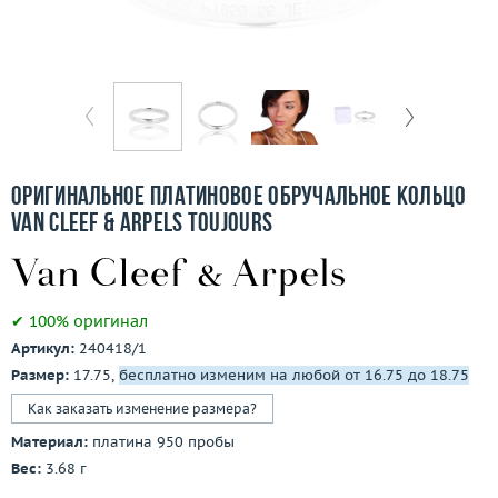
Бесплатная доставка
Покупка и оплата
О компании
Ломбард
Оригинальное платиновое обручальное кольцо
Контакты
Van Cleef & Arpels Toujours
3D-тур по шоуруму
✔ 100% оригинал
Заказать звонок
Артикул:
240418/1
Размер:
17.75,
бесплатно изменим на любой от 16.75 до 18.75
Как заказать изменение размера?
Материал:
платина 950 пробы
Вес:
3.68 г