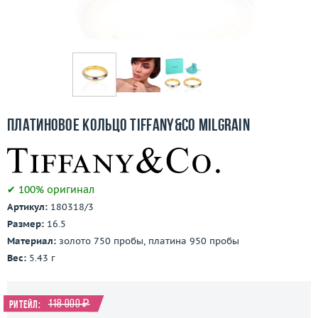
Бесплатная доставка
Покупка и оплата
О компании
Ломбард
Платиновое кольцо Tiffany&Co Milgrain
Контакты
3D-тур по шоуруму
✔ 100% оригинал
Артикул:
180318/3
Заказать звонок
Размер:
16.5
Материал:
золото 750 пробы, платина 950 пробы
Вес:
5.43 г
118 000 ₽
Ритейл: