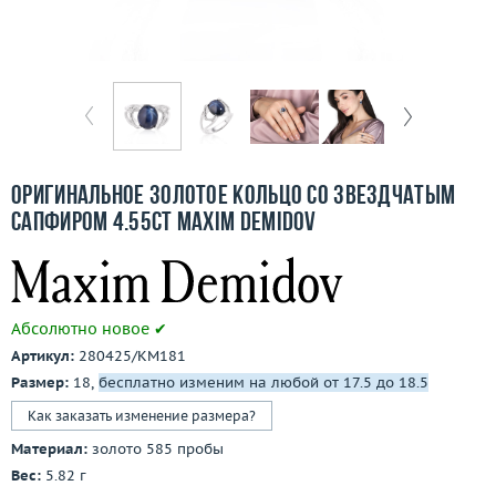
Отзывы
Бесплатная доставка
Покупка и оплата
О компании
Оригинальное золотое кольцо со звездчатым
Ломбард
сапфиром 4.55ct Maxim Demidov
Контакты
3D-тур по шоуруму
Абсолютно новое ✔
Артикул:
280425/КМ181
Заказать звонок
Размер:
18,
бесплатно изменим на любой от 17.5 до 18.5
Как заказать изменение размера?
Материал:
золото 585 пробы
Вес:
5.82 г