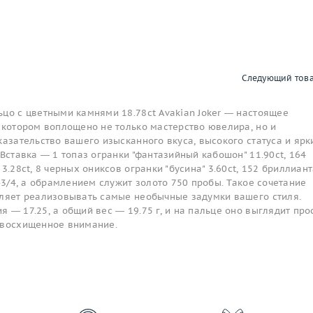
Следующий тов
цо с цветными камнями 18.78ct Avakian Joker — настоящее
 котором воплощено не только мастерство ювелира, но и
казательство вашего изысканного вкуса, высокого статуса и ярк
 Вставка — 1 топаз огранки "фантазийный кабошон" 11.90ct, 164
3.28ct, 8 черных ониксов огранки "бусина" 3.60ct, 152 бриллиан
3-3/4, а обрамлением служит золото 750 пробы. Такое сочетание
оляет реализовывать самые необычные задумки вашего стиля.
 — 17.25, а общий вес — 19.75 г, и на пальце оно выглядит про
 восхищенное внимание.