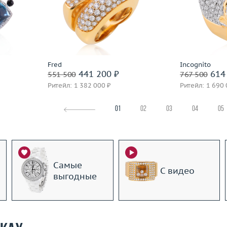
Размер
16
Размер
23.51
Вес (г)
14.88
Вес (г)
 пробы
Материал
золото 750 пробы
Материал
Подробнее
По
Fred
Incognito
441 200 ₽
614 
551 500
767 500
Ритейл: 1 382 000 ₽
Ритейл: 1 690 
01
02
03
04
05
Самые
С видео
выгодные