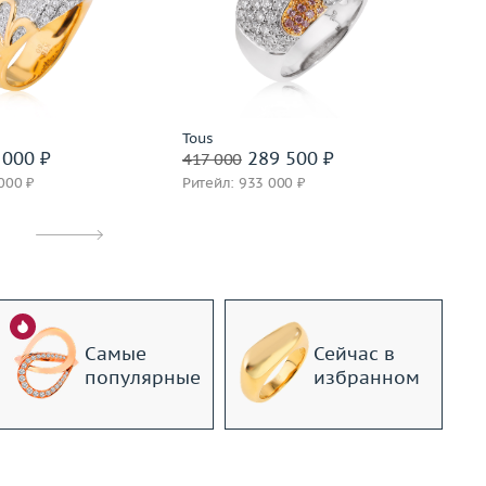
18
Размер
15.5
Ве
25.05
Вес (г)
9.98
М
золото 750 пробы
Материал
золото 750 пробы
дробнее
Подробнее
Tous
In
000 ₽
289 500 ₽
417 000
62
000 ₽
Ритейл: 933 000 ₽
Ри
Самые
Сейчас в
популярные
избранном