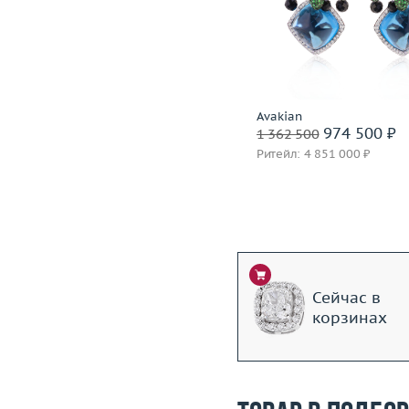
Вес (г)
28.07
Материал
золото 750 пробы
Вес (г)
Материал
золото 750
Подробнее
Подробнее
Incognito
Avakian
1 399 600 ₽
974 500 ₽
1 749 500
1 362 500
Ритейл: 3 850 000 ₽
Ритейл: 4 851 000 ₽
Сейчас в
корзинах