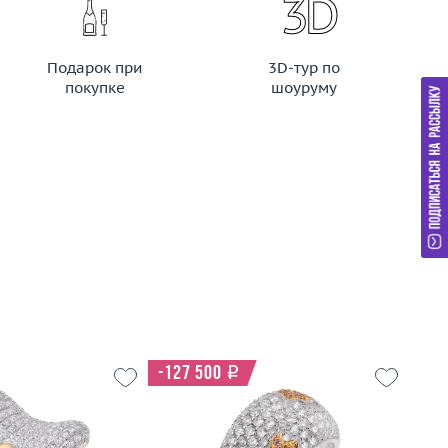
Подарок при
3D-тур по
покупке
шоуруму
-127 500
i
Р