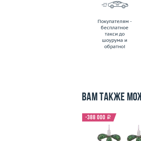
Покупателям -
бесплатное
такси до
шоурума и
обратно!
ЗАКАЗАТЬ ТАКСИ
Вам также мо
-388 000
i
Размер
17.75