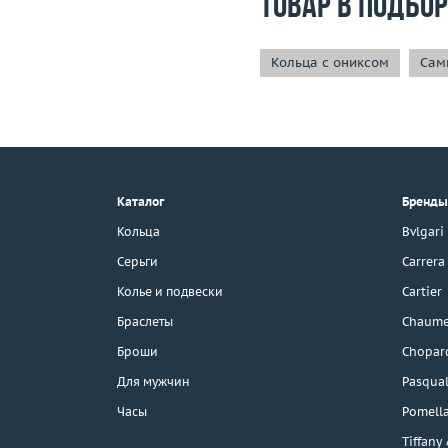
Товар в подбо
Кольца с ониксом
Сам
+7 (495) 190-78-88
8 (800) 777-17-88
г. Москва, Тихвинский пер., д. 7,
Каталог
Бренды
стр. 1.
3D-тур по шоуруму
Кольца
Bvlgari
Бесплатная парковка
Серьги
Carrera
Колье и подвески
Cartier
Браслеты
Chaume
Каталог
Броши
Chopar
Бренды
Для мужчин
Pasqual
Часы
Pomell
Распродажа
Tiffany