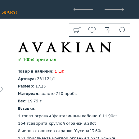
>
У
ЖАРА!
✔ 100% оригинал
Товар в наличии:
1 шт.
Показать все
Артикул:
261124/4
Размер:
17.25
Материал:
золото 750 пробы
Вес:
19.75 г
Вставки:
1 топаз огранки "фантазийный кабошон" 11.90ct
164 тсаворита круглой огранки 3.28ct
8 черных ониксов огранки "бусина" 3.60ct
152 бриллианта круглой огранки 1.52ct 3/3-3/4