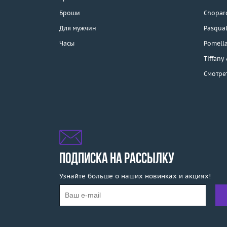
Каталог
Броши
Chopar
Бренды
Для мужчин
Pasqual
Часы
Pomell
Распродажа
Tiffany
Смотре
Подарочные
сертификаты
Отзывы
Бесплатная доставка
Покупка и оплата
ПОДПИСКА НА РАССЫЛКУ
Узнайте больше о наших новинках и акциях!
О компании
Ломбард