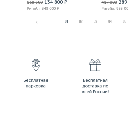
134 800 ₽
289 
168 500
417 000
Ритейл: 348 000 ₽
Ритейл: 933 0
01
02
03
04
05
Бесплатная
Бесплатная
парковка
доставка по
всей России!