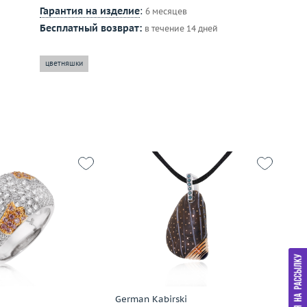
Гарантия на изделие
:
6 месяцев
а
Бесплатный возврат:
в течение 14 дней
цветняшки
15.5
Вес (г)
21.15
Р
9.98
Материал
золото 585 пробы
Ве
золото 750 пробы
М
Подробнее
дробнее
German Kabirski
Gar