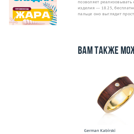
позволяет реализовывать 
изделия — 18.25, бесплатно
пальце оно выглядит прос
Вам также мо
-97 000
i
Размер
17.25
Размер
Вес (г)
8.21
Вес (г)
Материал
золото 750 пробы
Материал
золото 585
Подробнее
Подробнее
Roberto Bravo
German Kabirski