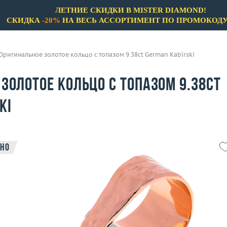
ЛЕТНИЕ СКИДКИ В MISTER DIAMOND!
СКИДКА
-20%
НА ВЕСЬ АССОРТИМЕНТ ПО ПРОМОКОД
Оригинальное золотое кольцо с топазом 9.38ct German Kabirski
золотое кольцо с топазом 9.38ct
ki
но