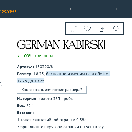
>
У
ЖАРА!
✔ 100% оригинал
Артикул:
130320/8
Размер:
18.25,
бесплатно изменим на любой от
Показать все
17.25 до 19.25
Как заказать изменение размера?
Материал:
золото 585 пробы
Вес:
22.1 г
Вставки:
1 топаз фантазийной огранки 9.38ct
7 бриллиантов круглой огранки 0.15ct Fancy