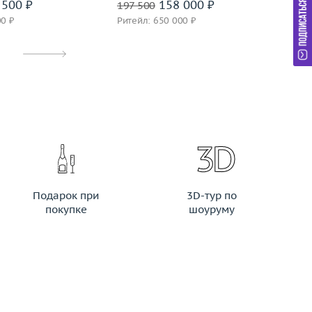
500 ₽
158 000 ₽
197 500
69
00 ₽
Ритейл: 650 000 ₽
Ри
Подарок при
3D-тур по
покупке
шоуруму