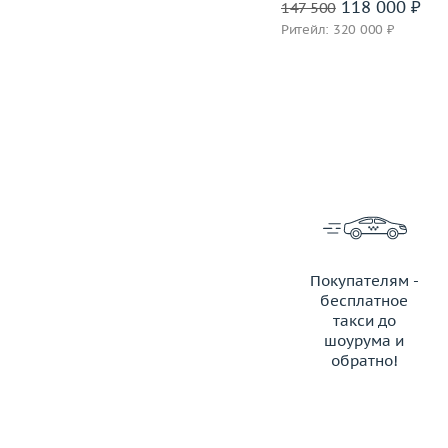
243 500 ₽
118 000 ₽
340 500
147 500
Ритейл: 921 000 ₽
Ритейл: 320 000 ₽
Покупателям -
бесплатное
такси до
шоурума и
обратно!
ЗАКАЗАТЬ ТАКСИ