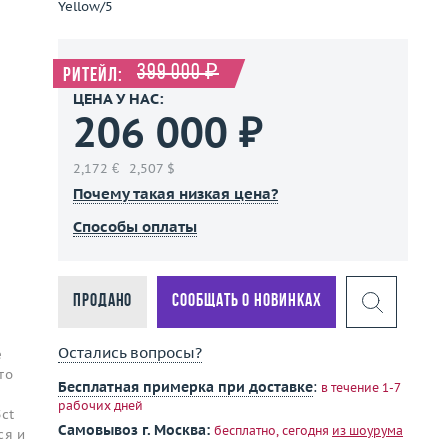
Yellow/5
399 000 ₽
Ритейл:
ЦЕНА У НАС:
206 000 ₽
2,172 €
2,507 $
Почему такая низкая цена?
Способы оплаты
Продано
Сообщать о новинках
Остались вопросы?
е
то
Бесплатная примерка при доставке
:
в течение 1-7
рабочих дней
ct
Самовывоз г. Москва:
бесплатно, сегодня
из шоурума
ся и