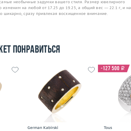
самые необычные задумки вашего стиля. Размер ювелирного
 изменим на любой от 17.25 до 19.25, а общий вес — 22.1 г, и н
то шикарно, сразу привлекая восхищенное внимание.
жет понравиться
-127 500
i
20.5
Размер
19
Размер
6.64
Вес (г)
7.81
Вес (г)
 пробы
Материал
золото 585 пробы
Материал
Подробнее
По
German Kabirski
Tous