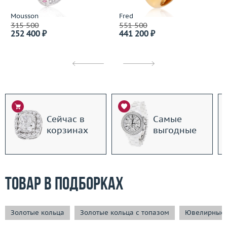
Mousson
Fred
315 500
551 500
252 400 ₽
441 200 ₽
Сейчас в
Самые
корзинах
выгодные
Товар в подборках
Золотые кольца
Золотые кольца с топазом
Ювелирные 