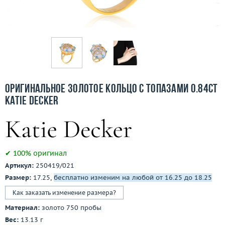
Бесплатная доставка
Покупка и оплата
О компании
Ломбард
Оригинальное золотое кольцо с топазами 0.84ct
Контакты
Katie Decker
3D-тур по шоуруму
Заказать звонок
✔ 100% оригинал
Артикул:
250419/021
Размер:
17.25,
бесплатно изменим на любой от 16.25 до 18.25
Как заказать изменение размера?
Материал:
золото 750 пробы
Вес:
13.13 г