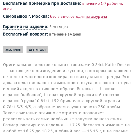
Бесплатная примерка при доставке
:
в течение 1-7 рабочих
дней
Самовывоз г. Москва:
бесплатно, сегодня
из шоурума
Гарантия на изделие
:
6 месяцев
Бесплатный возврат:
в течение 14 дней
эксклюзив
цветняшки
Оригинальное золотое кольцо с топазами 0.84ct Katie Decker
— настоящее произведение искусства, в котором воплощено
не только мастерство ювелира, но и актуальные тренды. Это
доказательство вашего изысканного вкуса, высокого статуса
и яркий акцент в стильном образе. Вставка — 1 оникс
огранки "кабошон", 1 топаз круглой огранки и 6 топазов
огранки "груша" 0.84ct, 152 бриллианта круглой огранки
0.78ct 3/5-4/5, а обрамлением служит золото 750 пробы.
Такое сочетание отлично смотрится и позволяет
реализовывать самые необычные задумки вашего стиля.
Размер ювелирного изделия — 17.25, бесплатно изменим на
любой от 16.25 до 18.25, а общий вес — 13.13 г, и на пальце