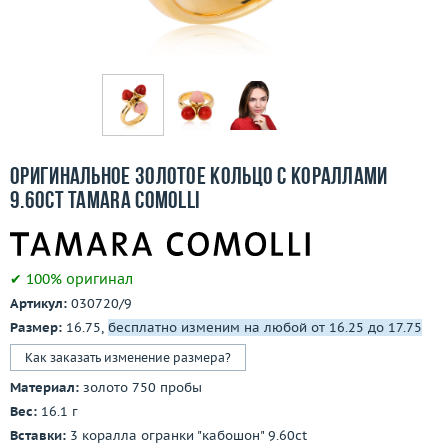
Бесплатная доставка
Покупка и оплата
О компании
Ломбард
Оригинальное золотое кольцо с кораллами
Контакты
9.60ct Tamara Comolli
3D-тур по шоуруму
✔ 100% оригинал
Заказать звонок
Артикул:
030720/9
Размер:
16.75,
бесплатно изменим на любой от 16.25 до 17.75
Как заказать изменение размера?
Материал:
золото 750 пробы
Вес:
16.1 г
Вставки:
3 коралла огранки "кабошон" 9.60ct