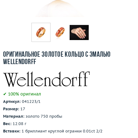
Бесплатная доставка
Покупка и оплата
О компании
Ломбард
Оригинальное золотое кольцо с эмалью
Контакты
Wellendorff
3D-тур по шоуруму
Заказать звонок
✔ 100% оригинал
Артикул:
041223/1
Размер:
17
Материал:
золото 750 пробы
Вес:
12.08 г
Вставки:
1 бриллиант круглой огранки 0.01ct 2/2