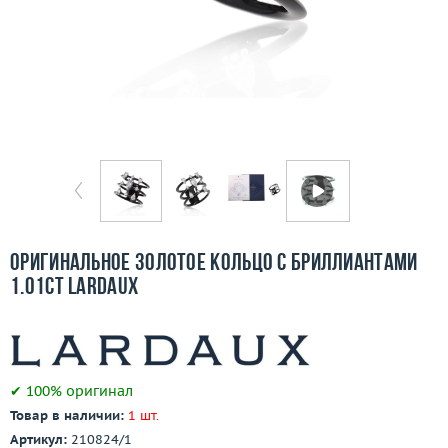
Отзывы
Бесплатная доставка
Покупка и оплата
О компании
Ломбард
Контакты
Оригинальное золотое кольцо с бриллиантами
1.01ct Lardaux
3D-тур по шоуруму
Заказать звонок
✔ 100% оригинал
Товар в наличии:
1 шт.
Артикул:
210824/1