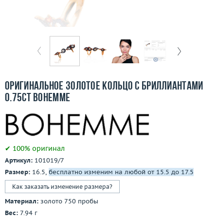
Бесплатная доставка
Покупка и оплата
О компании
Ломбард
Оригинальное золотое кольцо с бриллиантами
Контакты
0.75ct Bohemme
3D-тур по шоуруму
Заказать звонок
✔ 100% оригинал
Артикул:
101019/7
Размер:
16.5,
бесплатно изменим на любой от 15.5 до 17.5
Как заказать изменение размера?
Материал:
золото 750 пробы
Вес:
7.94 г