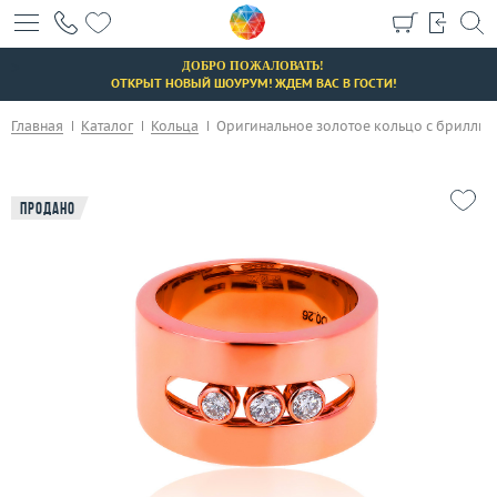
+7 (495) 190-78-88
>
8 (800) 777-17-88
ДОБРО ПОЖАЛОВАТЬ!
ОТКРЫТ НОВЫЙ ШОУРУМ! ЖДЕМ ВАС В ГОСТИ!
г. Москва, Тихвинский пер., д. 7, стр. 1.
3D-тур по шоуруму
Главная
Каталог
Кольца
Оригинальное золотое кольцо с бриллиан
Бесплатная парковка
Продано
Каталог
Бренды
Распродажа
Подарочные сертификаты
Отзывы