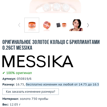
Бесплатная доставка
Покупка и оплата
О компании
Ломбард
Оригинальное золотое кольцо с бриллиантами
Контакты
0.26ct Messika
3D-тур по шоуруму
Заказать звонок
✔ 100% оригинал
Артикул:
050819/6
Размер:
16.75,
бесплатно изменим на любой от 14.75 до 16.5
Как заказать изменение размера?
Материал:
золото 750 пробы
Вес:
12.05 г