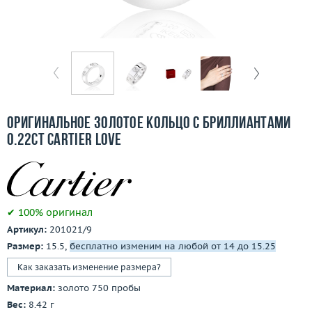
Бесплатная доставка
Покупка и оплата
О компании
Ломбард
Оригинальное золотое кольцо с бриллиантами
Контакты
0.22ct Cartier Love
3D-тур по шоуруму
Заказать звонок
✔ 100% оригинал
Артикул:
201021/9
Размер:
15.5,
бесплатно изменим на любой от 14 до 15.25
Как заказать изменение размера?
Материал:
золото 750 пробы
Вес:
8.42 г