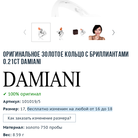
Отзывы
Бесплатная доставка
Покупка и оплата
О компании
Оригинальное золотое кольцо с бриллиантами
Ломбард
0.21ct Damiani
Контакты
3D-тур по шоуруму
✔ 100% оригинал
Артикул:
101019/5
Заказать звонок
Размер:
17,
бесплатно изменим на любой от 16 до 18
Как заказать изменение размера?
Материал:
золото 750 пробы
Вес:
8.59 г