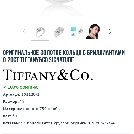
Бесплатная доставка
Покупка и оплата
О компании
Ломбард
Оригинальное золотое кольцо с бриллиантами
Контакты
0.20ct Tiffany&Co Signature
3D-тур по шоуруму
✔ 100% оригинал
Заказать звонок
Артикул:
101120/1
Размер:
15
Материал:
золото 750 пробы
Вес:
6.11 г
Вставки:
13 бриллиантов круглой огранки 0.20ct 3/3-3/4