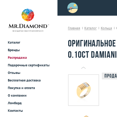
>
осле примерки!
Главная
Каталог
Кольца
Оригинальное
Каталог
Бренды
0.10ct Damiani
Распродажа
Подарочные сертификаты
Отзывы
Прода
Бесплатная доставка
Покупка и оплата
О компании
Ломбард
Контакты