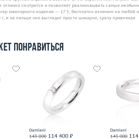
ие отлично смотрится и позволяет реализовывать самые необыч
змер ювелирного изделия — 17.5, бесплатно изменим на любой о
9 г, и на пальце оно выглядит просто шикарно, сразу привлекая
жет понравиться
Размер
16.5
Размер
15.5
Вес (г)
5.52
Вес (г)
4.89
Материал
золото 750 пробы
Материал
 пробы
Подробнее
По
Damiani
Damiani
114 400 ₽
114
143 000
143 000