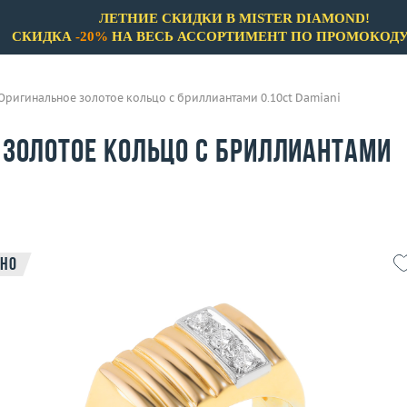
ЛЕТНИЕ СКИДКИ В MISTER DIAMOND!
СКИДКА
-20%
НА ВЕСЬ АССОРТИМЕНТ ПО ПРОМОКОД
Оригинальное золотое кольцо с бриллиантами 0.10ct Damiani
 золотое кольцо с бриллиантами
но