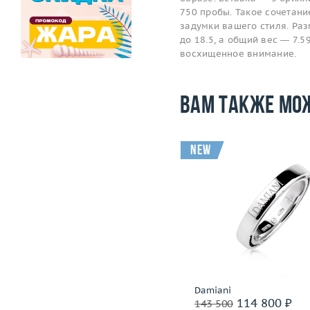
750 пробы. Такое сочетан
задумки вашего стиля. Ра
до 18.5, а общий вес — 7.5
восхищенное внимание.
Вам также мо
new
Размер
18.25
Размер
Вес (г)
4.42
Вес (г)
Материал
золото 750 пробы
Материал
золото 750
Подробнее
Подробнее
СССР
Damiani
103 600 ₽
114 800 ₽
129 500
143 500