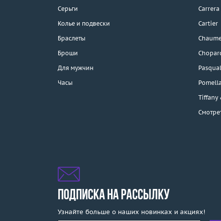
Бесплатная парковка
Серьги
Carrera
Колье и подвески
Cartier
Браслеты
Chaume
Каталог
Броши
Chopar
Бренды
Для мужчин
Pasqual
Часы
Pomell
Распродажа
Tiffany
Смотре
Подарочные
сертификаты
Отзывы
Бесплатная доставка
Покупка и оплата
ПОДПИСКА НА РАССЫЛКУ
Узнайте больше о наших новинках и акциях!
О компании