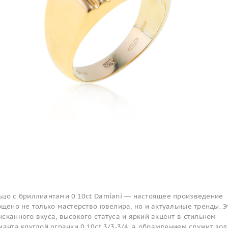
ьцо с бриллиантами 0.10ct Damiani — настоящее произведение
ощено не только мастерство ювелира, но и актуальные тренды. Э
сканного вкуса, высокого статуса и яркий акцент в стильном
ианта круглой огранки 0.10ct 3/3-3/4, а обрамлением служит зол