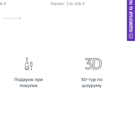
00 ₽
Ритейл: 326 000 ₽
Ри
Подарок при
3D-тур по
покупке
шоуруму