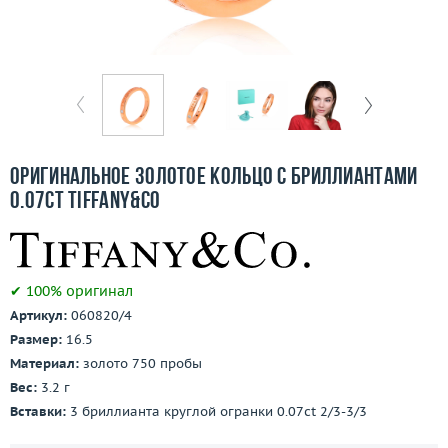
Бесплатная доставка
Покупка и оплата
О компании
Ломбард
Оригинальное золотое кольцо с бриллиантами
Контакты
0.07ct Tiffany&Co
3D-тур по шоуруму
✔ 100% оригинал
Заказать звонок
Артикул:
060820/4
Размер:
16.5
Материал:
золото 750 пробы
Вес:
3.2 г
Вставки:
3 бриллианта круглой огранки 0.07ct 2/3-3/3