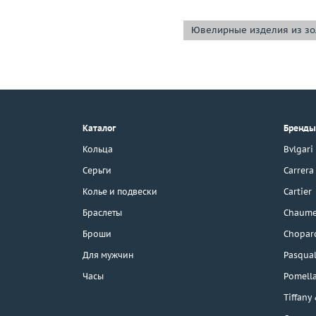
Ювелирные изделия из зо
+7 (495) 190-78-88
8 (800) 777-17-88
г. Москва, Тихвинский пер., д. 7,
Каталог
Бренды
стр. 1.
3D-тур по шоуруму
Кольца
Bvlgari
Бесплатная парковка
Серьги
Carrera
Колье и подвески
Cartier
Браслеты
Chaume
Каталог
Броши
Chopar
Бренды
Для мужчин
Pasqual
Часы
Pomell
Эконом
Tiffany