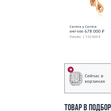
Материал
золото 750 пробы
Вес (г)
Материал
золото 750
Подробнее
Подробнее
Incognito
Carrera y Carrera
1 399 600 ₽
678 000 ₽
1 749 500
847 500
Ритейл: 3 850 000 ₽
Ритейл: 1 720 000 ₽
Сейчас в
корзинах
Товар в подбо