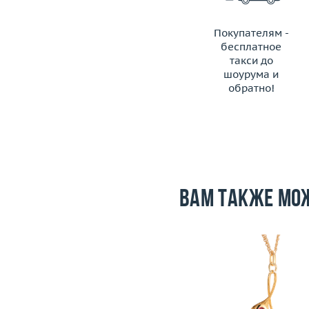
Покупателям -
бесплатное
такси до
шоурума и
обратно!
ЗАКАЗАТЬ ТАКСИ
Вам также мо
Размер
17.75
Вес (г)
28.07