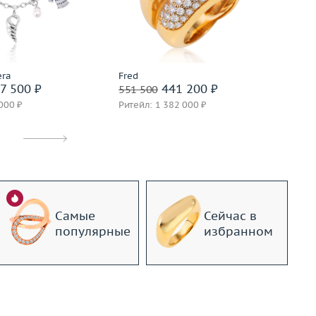
золото 750 пробы
Вес (г)
14.88
Ве
Материал
золото 750 пробы
М
дробнее
Подробнее
era
Fred
In
7 500 ₽
441 200 ₽
551 500
76
000 ₽
Ритейл: 1 382 000 ₽
Ри
Самые
Сейчас в
популярные
избранном