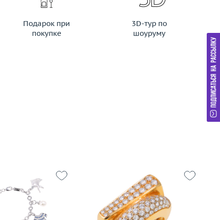
Подарок при
3D-тур по
покупке
шоуруму
43.83
Размер
16
Р