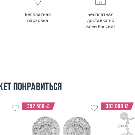
Бесплатная
Бесплатная
парковка
доставка по
всей России!
жет понравиться
-352 500
i
-383 000
i
Вес (г)