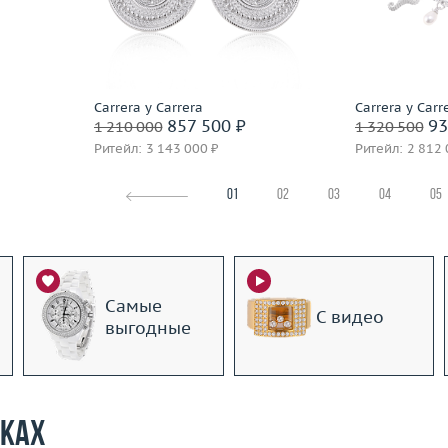
21.8
Вес (г)
26.41
Материал
 пробы
Материал
золото 750 пробы
По
Подробнее
Carrera y Carrera
Carrera y Carr
857 500 ₽
93
1 210 000
1 320 500
Ритейл: 3 143 000 ₽
Ритейл: 2 812 
01
02
03
04
05
Самые
С видео
выгодные
рках