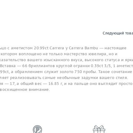
Следующий тов
цо с аметистом 20.99ct Carrera y Carrera Bambu — настоящее
 котором воплощено не только мастерство ювелира, но и
казательство вашего изысканного вкуса, высокого статуса и ярк
Вставка — 66 бриллиантов круглой огранки 0.39ct 3/3, 1 аметист
99ct, а обрамлением служит золото 750 пробы. Такое сочетание
оляет реализовывать самые необычные задумки вашего стиля.
 — 17, а общий вес — 16.85 г, и на пальце оно выглядит просто
 восхищенное внимание.