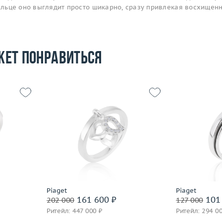
пальце оно выглядит просто шикарно, сразу привлекая восхищен
жет понравиться
Размер
16.5
Размер
18
Вес (г)
10.87
Вес (г)
7.99
Материал
 пробы
Материал
золото 750 пробы
По
Подробнее
Piaget
Piaget
161 600 ₽
101 
202 000
127 000
Ритейл: 447 000 ₽
Ритейл: 294 0