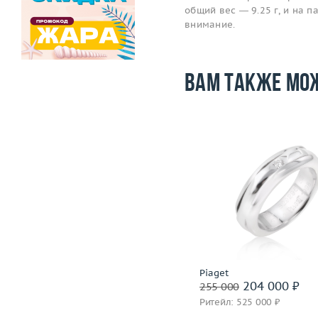
общий вес — 9.25 г, и на 
внимание.
Вам также мо
Размер
16.75
Размер
Вес (г)
4.45
Вес (г)
Материал
золото 750 пробы
Материал
золото 750
Подробнее
Подробнее
Piaget
Piaget
320 400 ₽
204 000 ₽
400 500
255 000
Ритейл: 777 000 ₽
Ритейл: 525 000 ₽