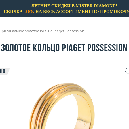
ЛЕТНИЕ СКИДКИ В MISTER DIAMOND!
СКИДКА
-20%
НА ВЕСЬ АССОРТИМЕНТ ПО ПРОМОКОД
Оригинальное золотое кольцо Piaget Possession
золотое кольцо Piaget Possession
но