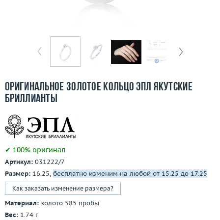
Бесплатная доставка
Покупка и оплата
О компании
Ломбард
Оригинальное золотое кольцо ЭПЛ Якутские
Контакты
бриллианты
3D-тур по шоуруму
Заказать звонок
✔ 100% оригинал
Артикул:
031222/7
Размер:
16.25,
бесплатно изменим на любой от 15.25 до 17.25
Как заказать изменение размера?
Материал:
золото 585 пробы
Вес:
1.74 г