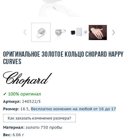
Бесплатная доставка
Покупка и оплата
О компании
Ломбард
Оригинальное золотое кольцо Chopard Happy
Контакты
Curves
3D-тур по шоуруму
Заказать звонок
✔ 100% оригинал
Артикул:
240522/3
Размер:
16.5,
бесплатно изменим на любой от 16 до 17
Как заказать изменение размера?
Материал:
золото 750 пробы
Вес:
6.06 г