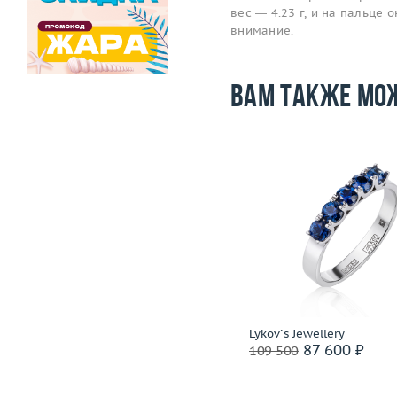
вес — 4.23 г, и на пальце
внимание.
Вам также мо
Размер
17
Размер
Вес (г)
4.57
Вес (г)
Материал
золото 583 пробы
Материал
золото 585
Подробнее
Подробнее
СССР
Lykov`s Jewellery
86 400 ₽
87 600 ₽
108 000
109 500
Ритейл: 243 000 ₽