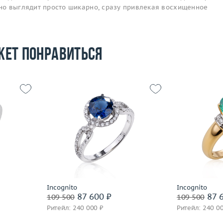
 оно выглядит просто шикарно, сразу привлекая восхищенное
жет понравиться
16
Размер
17
Размер
1.97
Вес (г)
3.14
Вес (г)
 пробы
Материал
золото 585 пробы
Материал
Подробнее
По
Incognito
Incognito
87 600 ₽
87 6
109 500
109 500
Ритейл: 240 000 ₽
Ритейл: 240 0