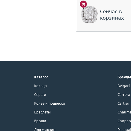
Сейчас в
корзинах
+7 (495) 190-78-88
8 (800) 777-17-88
г. Москва, Тихвинский пер., д. 7,
Каталог
Бренды
стр. 1.
3D-тур по шоуруму
Кольца
Bvlgari
Бесплатная парковка
Серьги
Carrera
Колье и подвески
Cartier
Браслеты
Chaume
Каталог
Броши
Chopar
Бренды
Для мужчин
Pasqual