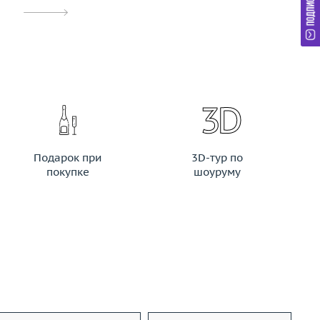
Подарок при
3D-тур по
покупке
шоуруму