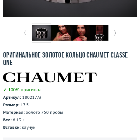
Бесплатная доставка
Покупка и оплата
О компании
Ломбард
Оригинальное золотое кольцо Chaumet Classe
Контакты
One
3D-тур по шоуруму
✔ 100% оригинал
Заказать звонок
Артикул:
180217/3
Размер:
17.5
Материал:
золото 750 пробы
Вес:
6.13 г
Вставки:
каучук