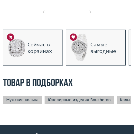
Сейчас в
Самые
корзинах
выгодные
Товар в подборках
Мужские кольца
Ювелирные изделия Boucheron
Кольца