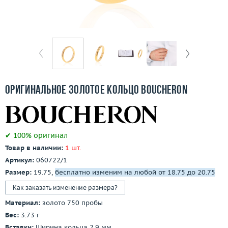
Отзывы
Бесплатная доставка
Покупка и оплата
О компании
Оригинальное золотое кольцо Boucheron
Ломбард
Контакты
✔ 100% оригинал
Товар в наличии:
1 шт.
3D-тур по шоуруму
Артикул:
060722/1
Размер:
19.75,
бесплатно изменим на любой от 18.75 до 20.75
Заказать звонок
Как заказать изменение размера?
Материал:
золото 750 пробы
Вес:
3.73 г
Вставки:
Ширина кольца 2,9 мм