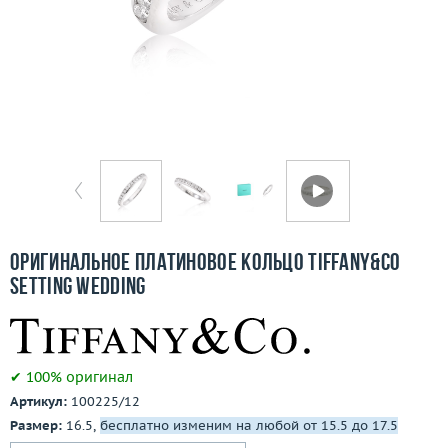
Отзывы
Бесплатная доставка
Покупка и оплата
О компании
Ломбард
Контакты
Оригинальное платиновое кольцо Tiffany&Co
Setting Wedding
3D-тур по шоуруму
Заказать звонок
✔ 100% оригинал
Артикул:
100225/12
Размер:
16.5,
бесплатно изменим на любой от 15.5 до 17.5