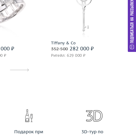
15.5
Материал
золото 750 пробы
М
6.8
золото 750 пробы
Подробнее
дробнее
Tiffany & Co
Ti
000 ₽
282 000 ₽
352 500
35
00 ₽
Ритейл: 629 000 ₽
Ри
Подарок при
3D-тур по