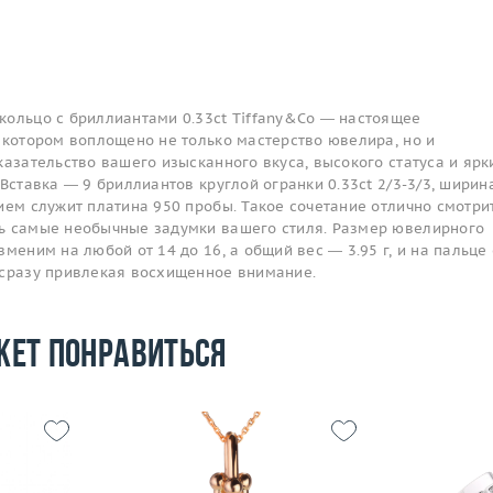
кольцо с бриллиантами 0.33ct Tiffany&Co — настоящее
 котором воплощено не только мастерство ювелира, но и
казательство вашего изысканного вкуса, высокого статуса и ярк
 Вставка — 9 бриллиантов круглой огранки 0.33ct 2/3-3/3, ширин
ием служит платина 950 пробы. Такое сочетание отлично смотри
ь самые необычные задумки вашего стиля. Размер ювелирного
зменим на любой от 14 до 16, а общий вес — 3.95 г, и на пальце
 сразу привлекая восхищенное внимание.
жет понравиться