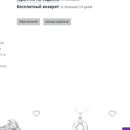
Бесплатный возврат:
в течение 14 дней
обручальное
кольцо дорожка
ий
а
тся
 оно
Вес (г)
5.34
Ве