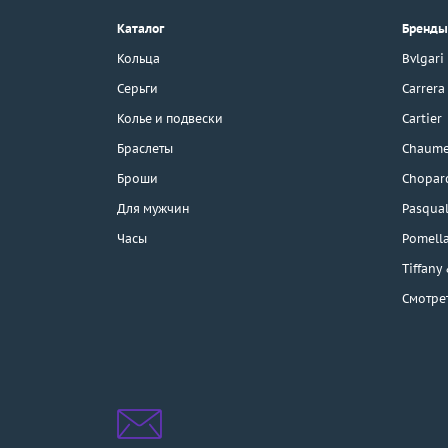
г. Москва, Тихвинский пер., д. 7,
Каталог
Бренды
стр. 1.
3D-тур по шоуруму
Кольца
Bvlgari
Бесплатная парковка
Серьги
Carrera
Колье и подвески
Cartier
Браслеты
Chaume
Каталог
Броши
Chopar
Бренды
Для мужчин
Pasqual
Часы
Pomell
Распродажа
Tiffany
Смотре
Подарочные
сертификаты
Отзывы
Бесплатная доставка