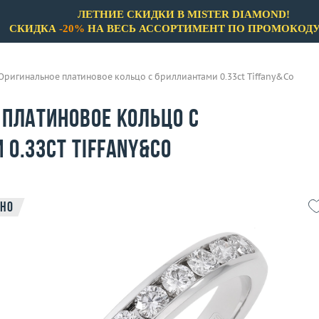
ЛЕТНИЕ СКИДКИ В MISTER DIAMOND!
СКИДКА
-20%
НА ВЕСЬ АССОРТИМЕНТ ПО ПРОМОКОД
Оригинальное платиновое кольцо с бриллиантами 0.33ct Tiffany&Co
 платиновое кольцо с
0.33ct Tiffany&Co
но