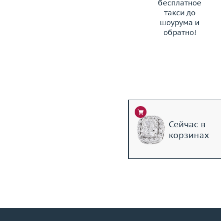
бесплатное
такси до
шоурума и
обратно!
ЗАКАЗАТЬ ТАКСИ
Сейчас в
корзинах
+7 (495) 190-78-88
8 (800) 777-17-88