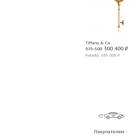
Размер
16.75
Вес (г)
4.45
Вес (г)
Материал
золото 750 пробы
Материал
золото 750
Подробнее
Подробнее
Piaget
Tiffany & Co
320 400 ₽
300 400 ₽
400 500
375 500
Ритейл: 777 000 ₽
Ритейл: 695 000 ₽
Покупателям -