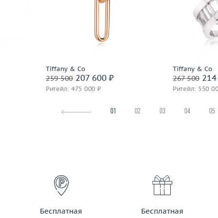
Вес (г)
8.75
Размер
13.71
Материал
золото 750 пробы
Вес (г)
 пробы
Материал
Подробнее
По
Tiffany & Co
Tiffany & Co
207 600 ₽
214 
259 500
267 500
Ритейл: 475 000 ₽
Ритейл: 550 0
01
02
03
04
05
Бесплатная
Бесплатная