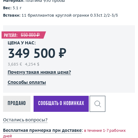
Материал:
платина 950 пробы
Вес:
5.1 г
Вставки:
11 бриллиантов круглой огранки 0.33ct 2/2-3/3
650 000 ₽
Ритейл:
ЦЕНА У НАС:
349 500 ₽
3,685 €
4,254 $
Почему такая низкая цена?
Способы оплаты
Продано
Сообщать о новинках
Остались вопросы?
Бесплатная примерка при доставке
:
в течение 1-7 рабочих
дней