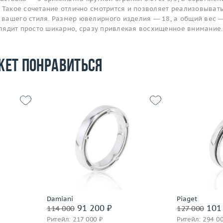
 Такое сочетание отлично смотрится и позволяет реализовыват
вашего стиля. Размер ювелирного изделия — 18, а общий вес 
ыглядит просто шикарно, сразу привлекая восхищенное внимание.
жет понравиться
18.75
Размер
15.25
Размер
6.67
Вес (г)
4.22
Вес (г)
 пробы
Материал
золото 750 пробы
Материал
Подробнее
По
Damiani
Piaget
91 200 ₽
101 
114 000
127 000
Ритейл: 217 000 ₽
Ритейл: 294 0