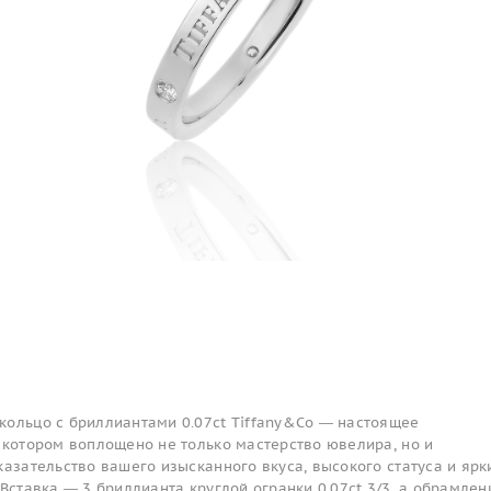
кольцо с бриллиантами 0.07ct Tiffany&Co — настоящее
 котором воплощено не только мастерство ювелира, но и
казательство вашего изысканного вкуса, высокого статуса и ярк
 Вставка — 3 бриллианта круглой огранки 0.07ct 3/3, а обрамле