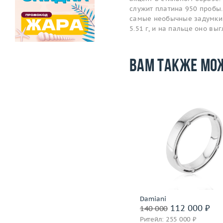
служит платина 950 пробы.
самые необычные задумки 
5.51 г, и на пальце оно в
Вам также мо
Размер
Размер
16.75
Вес (г)
Вес (г)
4.45
Материал
золото 750
Материал
золото 750 пробы
Подробнее
Подробнее
Piaget
Damiani
320 400 ₽
112 000 ₽
400 500
140 000
Ритейл: 777 000 ₽
Ритейл: 255 000 ₽