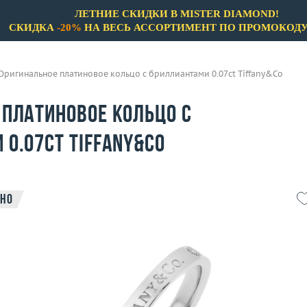
ЛЕТНИЕ СКИДКИ В MISTER DIAMOND!
СКИДКА
-20%
НА ВЕСЬ АССОРТИМЕНТ ПО ПРОМОКОД
Оригинальное платиновое кольцо с бриллиантами 0.07ct Tiffany&Co
 платиновое кольцо с
0.07ct Tiffany&Co
но