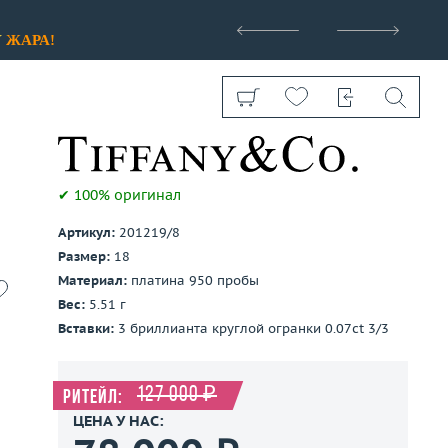
>
У
ЖАРА!
✔ 100% оригинал
Артикул:
201219/8
Показать все
Размер:
18
Материал:
платина 950 пробы
Вес:
5.51 г
Вставки:
3 бриллианта круглой огранки 0.07ct 3/3
127 000 ₽
Ритейл:
ЦЕНА У НАС: