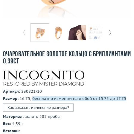
Отзывы
Бесплатная доставка
Покупка и оплата
О компании
Очаровательное золотое кольцо с бриллиантами
Ломбард
0.39ct
Контакты
3D-тур по шоуруму
Артикул:
230821/10
Размер:
16.75,
бесплатно изменим на любой от 15.75 до 17.75
Заказать звонок
Как заказать изменение размера?
Материал:
золото 585 пробы
Вес:
4.39 г
Вставки: