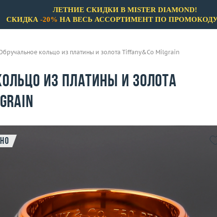
ЛЕТНИЕ СКИДКИ В MISTER DIAMOND!
СКИДКА
-20%
НА ВЕСЬ АССОРТИМЕНТ ПО ПРОМОКОД
Обручальное кольцо из платины и золота Tiffany&Co Milgrain
кольцо из платины и золота
lgrain
но