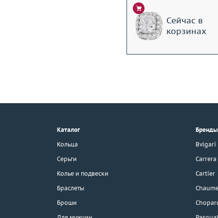
Сейчас в
корзинах
+7 (495) 190-78-88
8 (800) 777-17-88
г. Москва, Тихвинский пер., д. 7,
Каталог
Бренды
стр. 1.
3D-тур по шоуруму
Кольца
Bvlgari
Бесплатная парковка
Серьги
Carrera
Колье и подвески
Cartier
Браслеты
Chaume
Каталог
Броши
Chopar
Для мужчин
Pasqual