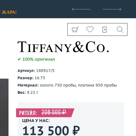
>
У
ЖАРА!
✔ 100% оригинал
Артикул:
180917/5
Показать все
Размер:
16.75
Материал:
золото 750 пробы, платина 950 пробы
Вес:
9.22 г
208 000 ₽
Ритейл:
ЦЕНА У НАС:
113 500 ₽