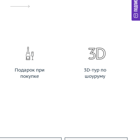
Подарок при
3D-тур по
покупке
шоуруму