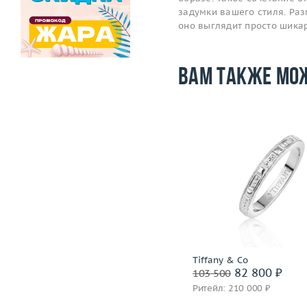
задумки вашего стиля. Раз
оно выглядит просто шика
Вам также мо
Размер
Размер
16.75
Вес (г)
Вес (г)
4.45
Материал
платина 950
Материал
золото 750 пробы
Подробнее
Подробнее
Piaget
Tiffany & Co
320 400 ₽
82 800 ₽
400 500
103 500
Ритейл: 777 000 ₽
Ритейл: 210 000 ₽