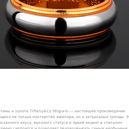
тины и золота Tiffany&Co Milgrain — настоящее произведение
ощено не только мастерство ювелира, но и актуальные тренды. Э
сканного вкуса, высокого статуса и яркий акцент в стильном
отлично смотрится и позволяет реализовывать самые необычные