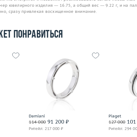
мер ювелирного изделия — 16.75, а общий вес — 9.22 г, и на па
рно, сразу привлекая восхищенное внимание.
жет понравиться
16
Размер
15.25
Размер
4.75
Вес (г)
4.22
Вес (г)
 пробы
Материал
золото 750 пробы
Материал
Подробнее
По
Damiani
Piaget
91 200 ₽
101 
114 000
127 000
Ритейл: 217 000 ₽
Ритейл: 294 0