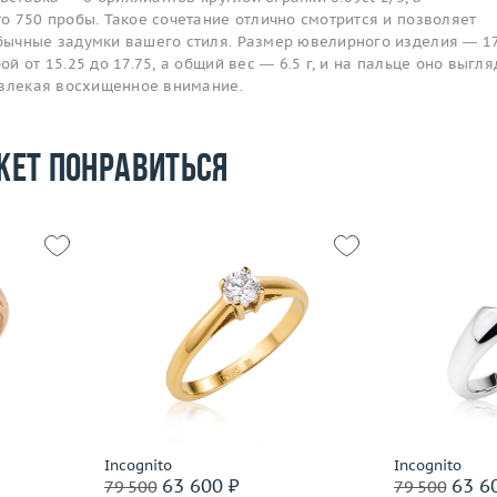
о 750 пробы. Такое сочетание отлично смотрится и позволяет
ычные задумки вашего стиля. Размер ювелирного изделия — 17
 от 15.25 до 17.75, а общий вес — 6.5 г, и на пальце оно выгля
ивлекая восхищенное внимание.
жет понравиться
Размер
17.75
Размер
17.5
Вес (г)
2.39
Вес (г)
4.06
Материал
золото 585 пробы
Материал
 пробы
Подробнее
По
Incognito
Incognito
63 600 ₽
63 6
79 500
79 500