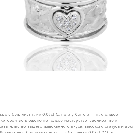
цо с бриллиантами 0.09ct Carrera y Carrera — настоящее
 котором воплощено не только мастерство ювелира, но и
казательство вашего изысканного вкуса, высокого статуса и ярк
Вставка — 6 бриллиантов круглой огранки 0.09ct 2/3, а