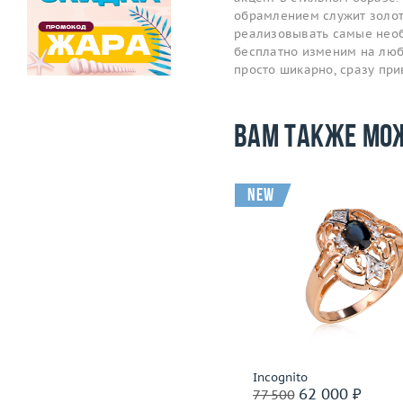
обрамлением служит золот
реализовывать самые необ
бесплатно изменим на любой
просто шикарно, сразу пр
Вам также мо
new
Размер
17.5
Размер
Вес (г)
3.55
Вес (г)
Материал
золото 750 пробы
Материал
золото 585
Подробнее
Подробнее
Capra
Incognito
59 200 ₽
62 000 ₽
74 000
77 500