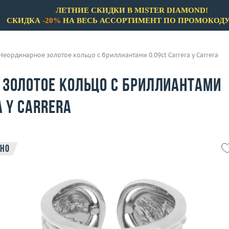
ЛЕТНИЕ СКИДКИ В MISTER DIAMOND!
СКИДКА
-20%
НА ВЕСЬ АССОРТИМЕНТ ПО ПРОМОКОД
Неординарное золотое кольцо с бриллиантами 0.09ct Carrera y Carrera
 золотое кольцо с бриллиантами
a y Carrera
но