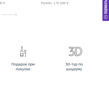
00 ₽
Ритейл: 170 000 ₽
Ри
Подарок при
3D-тур по
покупке
шоуруму