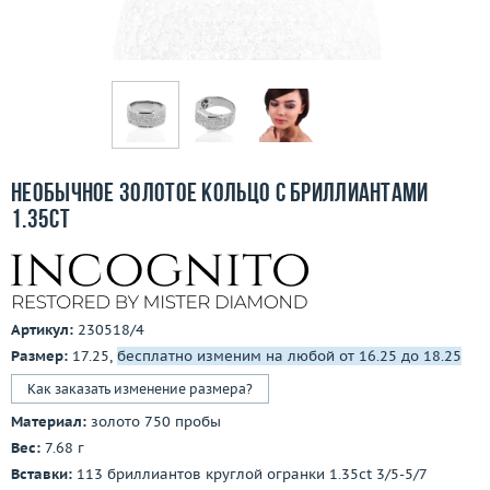
Бесплатная доставка
Покупка и оплата
О компании
Ломбард
Необычное золотое кольцо с бриллиантами
Контакты
1.35ct
3D-тур по шоуруму
Заказать звонок
Артикул:
230518/4
Размер:
17.25,
бесплатно изменим на любой от 16.25 до 18.25
Как заказать изменение размера?
Материал:
золото 750 пробы
Вес:
7.68 г
Вставки:
113 бриллиантов круглой огранки 1.35ct 3/5-5/7